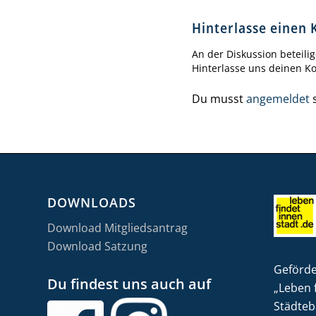
Hinterlasse einen
An der Diskussion beteili
Hinterlasse uns deinen 
Du musst
angemeldet
s
DOWNLOADS
Download Mitgliedsantrag
Download Satzung
Geförde
Du findest uns auch auf
„Leben 
Städteb